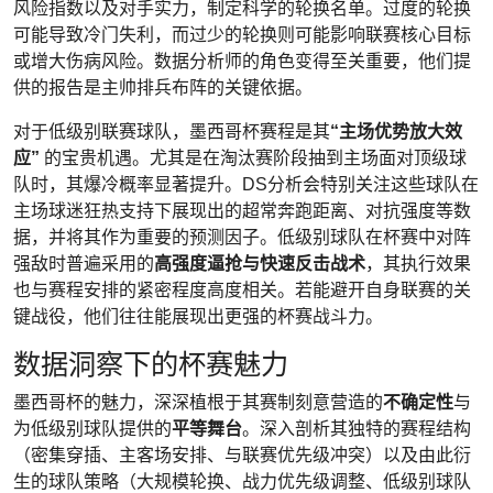
风险指数以及对手实力，制定科学的轮换名单。过度的轮换
可能导致冷门失利，而过少的轮换则可能影响联赛核心目标
或增大伤病风险。数据分析师的角色变得至关重要，他们提
供的报告是主帅排兵布阵的关键依据。
对于低级别联赛球队，墨西哥杯赛程是其
“主场优势放大效
应”
的宝贵机遇。尤其是在淘汰赛阶段抽到主场面对顶级球
队时，其爆冷概率显著提升。DS分析会特别关注这些球队在
主场球迷狂热支持下展现出的超常奔跑距离、对抗强度等数
据，并将其作为重要的预测因子。低级别球队在杯赛中对阵
强敌时普遍采用的
高强度逼抢与快速反击战术
，其执行效果
也与赛程安排的紧密程度高度相关。若能避开自身联赛的关
键战役，他们往往能展现出更强的杯赛战斗力。
数据洞察下的杯赛魅力
墨西哥杯的魅力，深深植根于其赛制刻意营造的
不确定性
与
为低级别球队提供的
平等舞台
。深入剖析其独特的赛程结构
（密集穿插、主客场安排、与联赛优先级冲突）以及由此衍
生的球队策略（大规模轮换、战力优先级调整、低级别球队