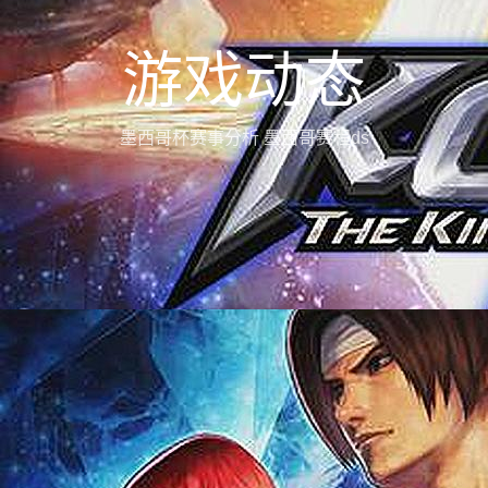
游戏动态
墨西哥杯赛事分析 墨西哥赛程ds