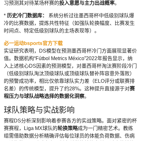
习预测其对待某场杯赛的
投入意愿与主力出战概率
。
*
历史冷门数据库：
系统分析过往墨西哥杯中低级别球队爆
冷的比赛数据，提炼共性特征（如强队轮换幅度、比赛发生
时间点、特定低级别球队的主场表现等）。
必一运动bsports官方下载
实证研究表明，DS模型在预测墨西哥杯冷门方面展现显著价
值。数据机构“Fútbol Metrics México”2022年报告显示，纳
入上述核心DS因素的预测模型，对墨西哥杯淘汰赛阶段冷门
（低级别球队淘汰顶级球队或顶级球队替补阵容意外落败）
的预警成功率，相比仅依靠球队实力差（ELO评分或联赛排
名差）的传统模型，提升了约28%。这种提升直接源于对
赛
程压力与球队战略选择的数据化洞察
。
球队策略与实战影响
赛程DS分析深刻影响着参赛各方的实战策略。面对紧密的杯
赛赛程，Liga MX球队的
轮换策略
成为一门精密艺术。教练
组需借助数据分析精确评估每位球员的体能负荷数据、伤病