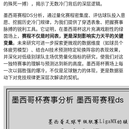
的殊死一搏），揭示了无数冷门背后的深层逻辑。
墨西哥赛程DS分析，通过量化赛程密集度、评估球队投入意
愿、挖掘历史冷门规律，为我们提供了穿透表象、把握赛事
脉搏的锐利工具。它证明，在墨西哥杯这片充满戏剧性的绿
茵场上，
赛程不仅是时间表，更是深刻影响实力天平的关键
变量
。未来研究可进一步探索更微观的数据维度（如球员个
体疲劳模型）、结合AI技术预测特定轮换阵容的表现效果，
并深化对低级别球队主场优势量化指标的研究，使我们对这
一独特赛事的理解与预测达到新的高度。墨西哥杯赛场上每
一次以弱胜强的爆冷，不仅是足球魅力的体现，更是数据驱
动下对竞技规律更深层次解读的契机。