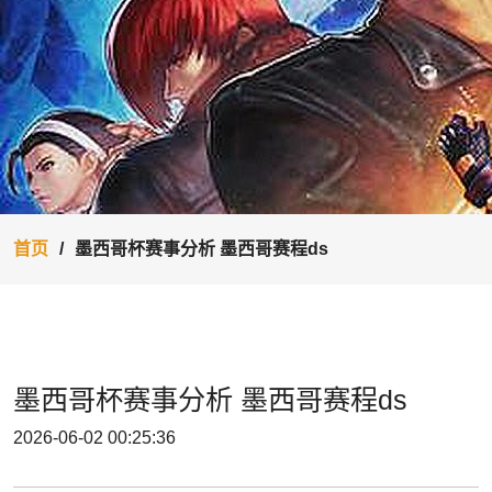
首页
墨西哥杯赛事分析 墨西哥赛程ds
墨西哥杯赛事分析 墨西哥赛程ds
2026-06-02 00:25:36